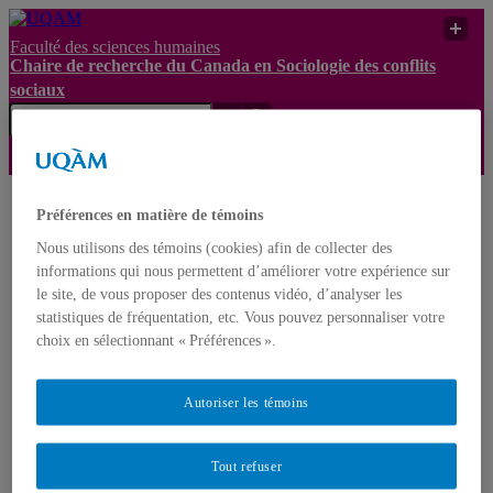
Faculté des sciences humaines
Chaire de recherche du Canada en Sociologie des conflits
sociaux
Chaire de recherche
Préférences en matière de témoins
du Canada en
Recherche
UQAM
Nous utilisons des témoins (cookies) afin de collecter des
Sociologie des conflits
UQAM
sociaux
informations qui nous permettent d’améliorer votre expérience sur
le site, de vous proposer des contenus vidéo, d’analyser les
Chaire de recherche du Canada en Sociologie des conflits
statistiques de fréquentation, etc. Vous pouvez personnaliser votre
sociaux
choix en sélectionnant « Préférences ».
Français
English
Autoriser les témoins
Accueil
PRÉSENTATION
ÉQUIPE
Tout refuser
PUBLICATIONS