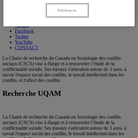
MEMBRES
BOURSES
Préférences
COLLOQUES ET CONFÉRENCES
COURS
Médias
Facebook
Twitter
YouTube
CONTACT
La Chaire de recherche du Canada en Sociologie des conflits
sociaux (CSCS) vise à élargir et à renouveler l’étude de la
conflictualité sociale. Ses travaux s'articulent autour de 3 axes, à
savoir l'espace social des conflits, le travail intellectuel dans les
conflits, et l'affect des conflits.
Recherche UQAM
La Chaire de recherche du Canada en Sociologie des conflits
sociaux (CSCS) vise à élargir et à renouveler l’étude de la
conflictualité sociale. Ses travaux s'articulent autour de 3 axes, à
savoir l'espace social des conflits, le travail intellectuel dans les